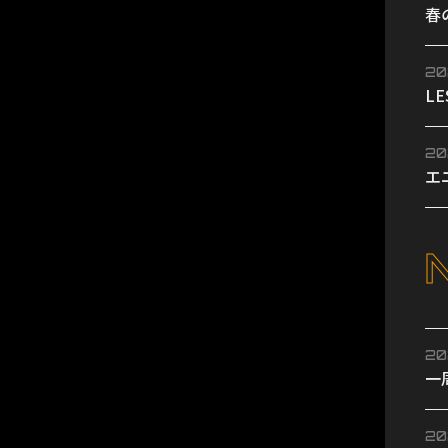
春
同
20
L
い
20
エ
開
20
一
い
20