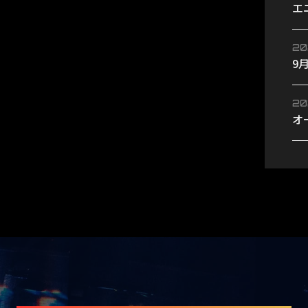
エ
ン
20
9
ベ
8/
20
オ
せ