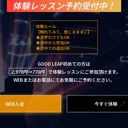
体験レッスン予約受付中！
体験ルール
【触れてみて、感じるままに】
◉見学だけでもOK
◉途中から参加OK
◉途中での退出OK
GOOD LEAP初めての方は
2,970円→770円
で体験レッスンにご参加頂けます。
WEBまたはお電話にてお気軽にご予約ください。
WEB入会
今すぐ体験